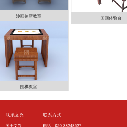
沙画创新教室
国画体验台
围棋教室
联系文兴
联系方式
关于文兴
电话：020-38248527