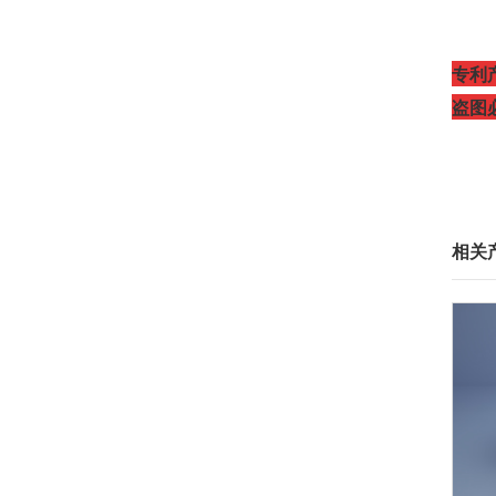
专利
盗图
相关