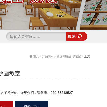
首页
>
产品展示
>
沙画/书法台/棋艺室
>
正文
沙画教室
方案及报价。详细介绍，请致电：020-38248527
 +
视频中心 +