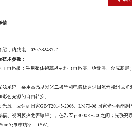
详情
绍，请致电：020-38248527
台技术参数：
PCB电路板：采用
整体铝基板材料（电路层、绝缘层、金属基层
。
光源系统：
采用高亮度发光二极管和电路板通过回流焊接组成光
和彩色光源的自由转换。
发光源
：
应达到国家
GB/T20145-2006
、
LM79-08
国家
光生物辐射
曝辐、视网膜热危害曝辐）。
色温应在
3000K
±
200
之间；光强亮
150mA;
单珠功率：
0.5W。