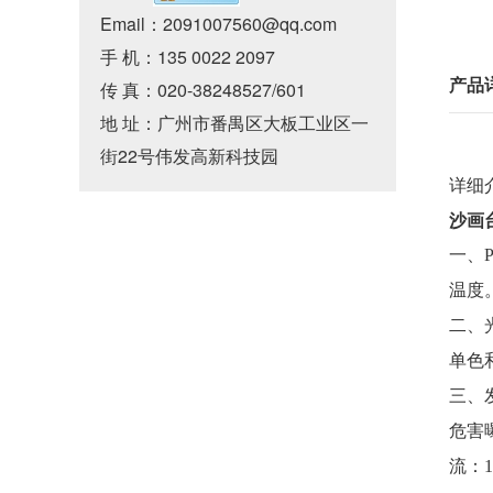
Email：2091007560@qq.com
手 机：135 0022 2097
产品
传 真：020-38248527/601
地 址：广州市番禺区大板工业区一
街22号伟发高新科技园
详细介
沙画
一、
温度
二、
单色
三、
危害
流：