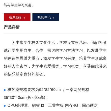
能与学生学习兴趣。
联系我们 +
视频中心 +
产品详情
为丰富学生校园文化生活，学校设立棋艺班。我们将尝
试让学生用自主、合作、探讨的学习方法学习，以发展学生
的创造性思维为重点，激发学生学习兴趣，培养学生形成良
好的人文素养，为学生喜爱棋类，学习棋类，享受由此带来
的快乐奠定良好的基础。
棋艺桌规格要求为
92
*
82
*
60
cm
；
一桌两凳
规格
▶
35
*30*40cm (长×宽×高)；
CPU
处理器、酷睿
I
3
：工业主板
内存
4G
；
固态
硬盘
▶